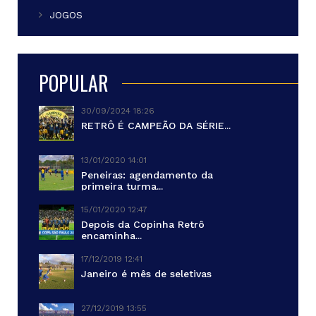
JOGOS
POPULAR
30/09/2024 18:26
RETRÔ É CAMPEÃO DA SÉRIE...
13/01/2020 14:01
Peneiras: agendamento da
primeira turma...
15/01/2020 12:47
Depois da Copinha Retrô
encaminha...
17/12/2019 12:41
Janeiro é mês de seletivas
27/12/2019 13:55