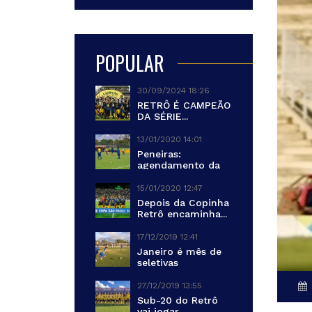
POPULAR
30/09/2024 18:26
RETRÔ É CAMPEÃO
DA SÉRIE...
13/01/2020 14:01
Peneiras:
agendamento da
primeira turma...
15/01/2020 12:47
Depois da Copinha
Retrô encaminha...
17/12/2019 12:41
Janeiro é mês de
seletivas
27/12/2019 13:55
Sub-20 do Retrô
vai jogar...