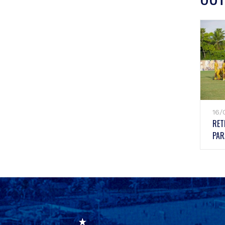
16/
RET
PARA