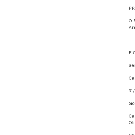
PR
O 
Ar
FI
Se
Ca
31
Go
Ca
Ol