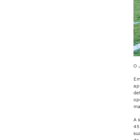
O 
Em
ap
de
op
ma
A 
45
su