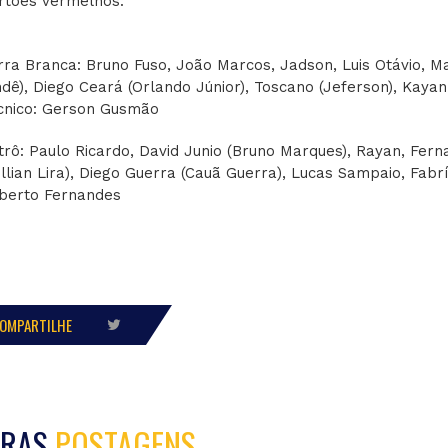
rtões vermelhos:
rra Branca: Bruno Fuso, João Marcos, Jadson, Luis Otávio, Ma
ndê), Diego Ceará (Orlando Júnior), Toscano (Jeferson), Kayan 
cnico: Gerson Gusmão
trô: Paulo Ricardo, David Junio (Bruno Marques), Rayan, Ferna
illian Lira), Diego Guerra (Cauã Guerra), Lucas Sampaio, Fabríci
berto Fernandes
OMPARTILHE
TRAS
POSTAGENS