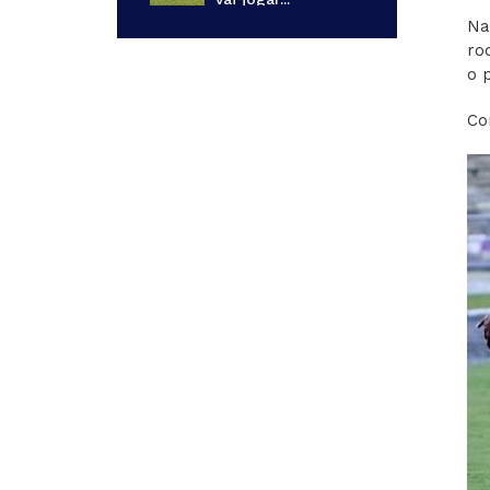
Na
ro
o 
Co