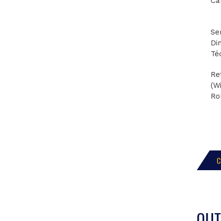
Ca
Se
Di
Té
Re
(W
Ro
C
OU