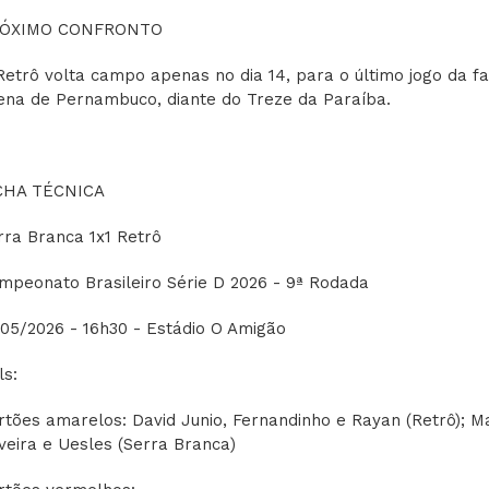
ÓXIMO CONFRONTO
Retrô volta campo apenas no dia 14, para o último jogo da fa
ena de Pernambuco, diante do Treze da Paraíba.
CHA TÉCNICA
rra Branca 1x1 Retrô
mpeonato Brasileiro Série D 2026 - 9ª Rodada
/05/2026 - 16h30 - Estádio O Amigão
ls:
rtões amarelos: David Junio, Fernandinho e Rayan (Retrô); M
iveira e Uesles (Serra Branca)