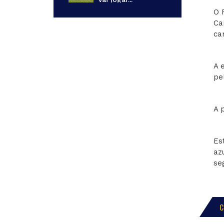
O 
Ca
ca
A 
pe
A 
Es
az
se
C