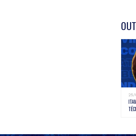
OU
25/
ITA
TÉC