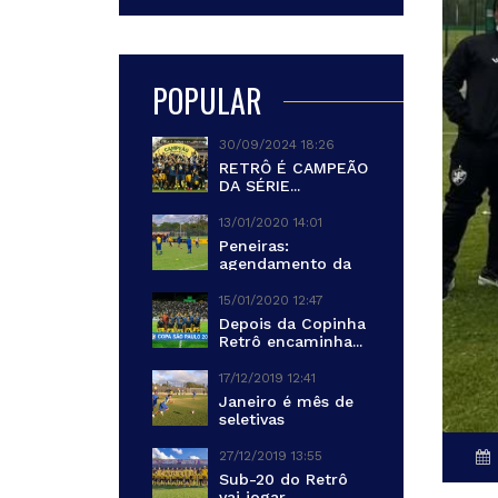
POPULAR
30/09/2024 18:26
RETRÔ É CAMPEÃO
DA SÉRIE...
13/01/2020 14:01
Peneiras:
agendamento da
primeira turma...
15/01/2020 12:47
Depois da Copinha
Retrô encaminha...
17/12/2019 12:41
Janeiro é mês de
seletivas
27/12/2019 13:55
Sub-20 do Retrô
vai jogar...