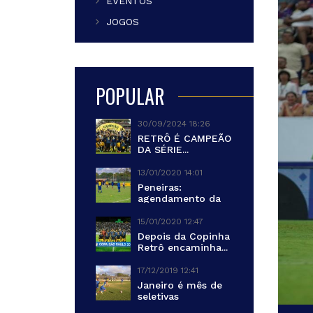
EVENTOS
JOGOS
POPULAR
30/09/2024 18:26
RETRÔ É CAMPEÃO
DA SÉRIE...
13/01/2020 14:01
Peneiras:
agendamento da
primeira turma...
15/01/2020 12:47
Depois da Copinha
Retrô encaminha...
17/12/2019 12:41
Janeiro é mês de
seletivas