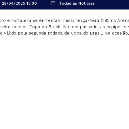
28/04/2025 15:36
Todas as Notícias
trô e Fortaleza se enfrentam nesta terça-feira (29), na Are
rceira fase da Copa do Brasil. No ano passado, as equipes 
go válido pela segunda rodada da Copa do Brasil. Na ocasiã
rmal e nos pênaltis, a equipe cearense levou a melhor e ava
 situações opostas dentro da temporada, os clubes se enfr
ga nas oitavas de final da competição. A equipe do Retrô ve
asileiro Série C, já a equipe tricolor, não vence desde o dia 
uipe do Fluminense.
Retrô busca manter um histórico positivo diante de equipes 
tórias, um empate e uma derrota.
ra o confronto, Milton Mendes conta com seis baixas no elen