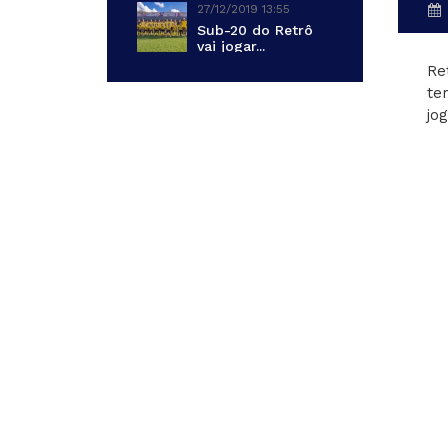
27/12/2019 13:55
Sub-20 do Retrô
vai jogar...
Re
te
jo
no
Em
va
Br
eq
O 
vi
Pa