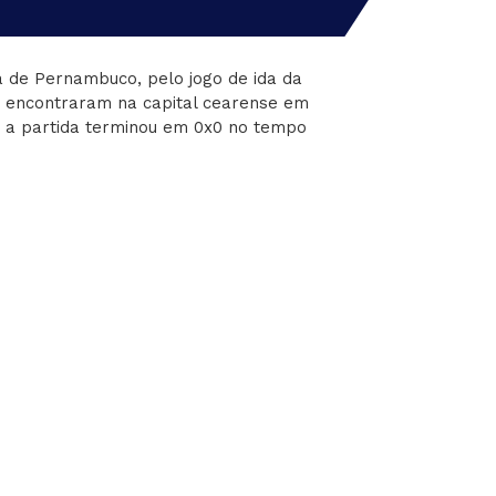
na de Pernambuco, pelo jogo de ida da
se encontraram na capital cearense em
o, a partida terminou em 0x0 no tempo
nçou para a terceira fase.
entam novamente, desta vez, valendo
m da sua primeira vitória no Campeonato
29 de março, quando triunfou sobre a
cearenses. Em sete jogos são cinco
co. São elas: