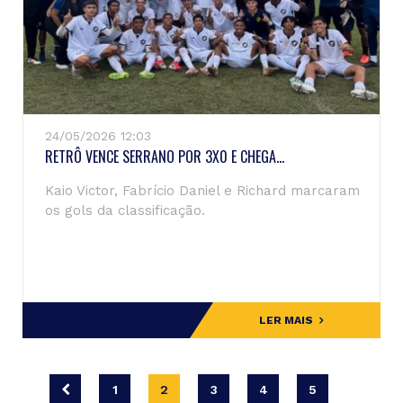
24/05/2026 12:03
RETRÔ VENCE SERRANO POR 3X0 E CHEGA...
Kaio Victor, Fabrício Daniel e Richard marcaram
os gols da classificação.
LER MAIS
1
2
3
4
5