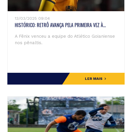
13/03/2025 09:04
HISTÓRICO: RETRÔ AVANÇA PELA PRIMEIRA VEZ À...
A Fênix venceu a equipe do Atlético Goianiense
nos pênaltis.
LER MAIS